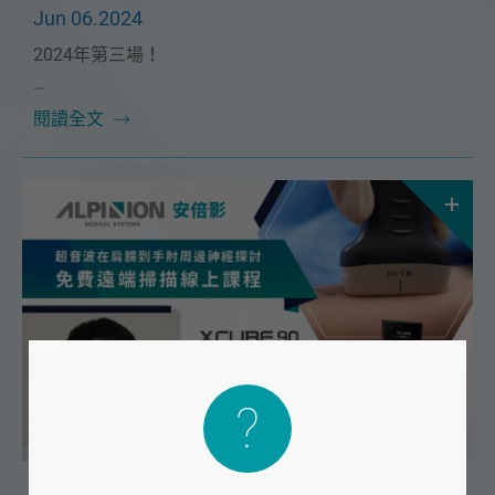
Jun 06.2024
2024年第三場！
本次課程很榮幸邀請到🔥聯新運醫主治醫師 邱熙亭醫師
閱讀全文
🔥！將在 6/23（日）為大家帶來精彩的「膝關節進階
介紹」課程。
2024 #2 免費線上超音波課程 - 超音波在肩膀到