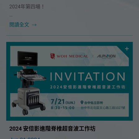
2024年第四場！
本次課程很榮幸邀請到🔥台大麻醉部主治醫師 周韋翰醫
閱讀全文
師🔥！將在 9/8（日）為大家帶來精彩的「L-S spine 超
音波導引疼痛注射治療」課程。
2024 安倍影進階脊椎超音波工作坊