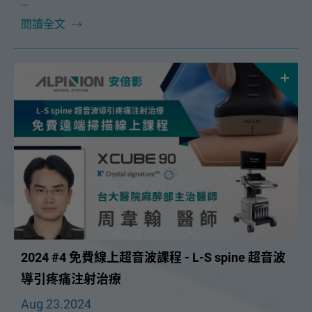
本次課程很榮幸邀請到🔥最佳方案有限公司執行長 鄭正
閱讀全文
一講師🔥！將在 12/15（日）為大家帶來精彩的「診斷
書開立的困擾與實務」課程。
2024 #4 免費線上超音波課程 - L-S spine 超音波
導引疼痛注射治療
Aug 23.2024