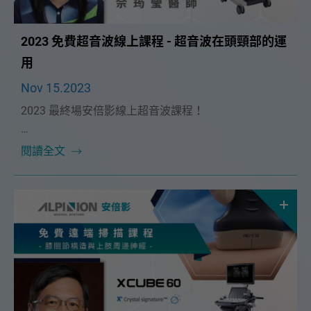
2023 免費超音波線上課程 - 超音波在頭頸部的運
用
Nov 15.2023
2023 最終場安倍影線上超音波課程！
本次課程很榮幸邀請到🔥高雄榮總耳鼻喉科 佘筠瑩醫師
閱讀全文
🔥！將在12/10（日）為大家帶來精彩的「超音波在頭
頸部的運用」課程。