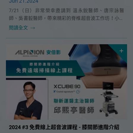
Jun 21.2024
7/21（日）非常榮幸邀請到 溫永銳醫師、唐宗詠醫
師、吳書毅醫師，帶來精彩的脊椎超音波工作坊！小班
制實作課程更精實，本次課程特別安排了 C arm 模擬操
閱讀全文
作，與真實患者的超音波導引介入治療講解！
2024 #3 免費線上超音波課程 - 膝關節進階介紹