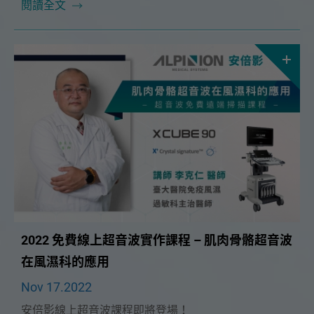
非常榮幸這次能邀請到 生昇診所台北院區院長🔥 洪綱
閱讀全文
醫師 🔥擔任這次課程講師，3/19（日）洪醫師將為大
家帶來「鼠蹊疼痛常見原因及診斷」超音波課程。
2022 免費線上超音波實作課程 – 肌肉骨骼超音波
在風濕科的應用
Nov 17.2022
安倍影線上超音波課程即將登場！