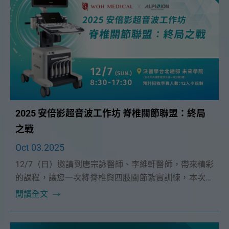
2025 安倍影超音波工作坊 脊椎關節聯盟：終局
之戰
Oct 03.2025
12/7（日）邀請到唐宗詠醫師、李維軒醫師，帶來精彩
的課程，讓您一次將脊椎與四肢關節紮實訓練，本次課
程為12人小班制更精實。
閱讀全文