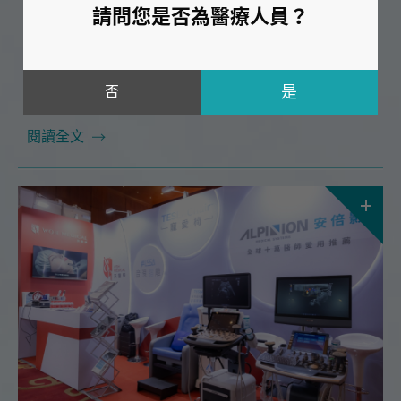
請問您是否為醫療人員？
手肘周邊神經探討
Mar 25.2024
2024年第二場！
否
本次課程很榮幸邀請到🔥台大北護復健部 吳威廷醫師
閱讀全文
🔥！將在 4/14（日）為大家帶來精彩的「超音波在肩
膀到手肘周邊神經探討」課程。