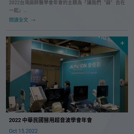
2022台灣麻醉醫學會年會的主題為「讓我們〝麻〞吉在
一起」
安倍影也與您時時刻刻麻吉在一起❤️
閱讀全文
2022 中華民國醫用超音波學會年會
Oct 15.2022