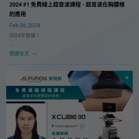
2024 #1 免費線上超音波課程 - 超音波在胸腰椎
的應用
Feb 06.2024
2024年首場！
本次課程很榮幸邀請到🔥台中慈濟疼痛科 唐宗詠醫師
閱讀全文
🔥！將在 2/25（日）為大家帶來精彩的「超音波在胸
腰椎的運用」課程。