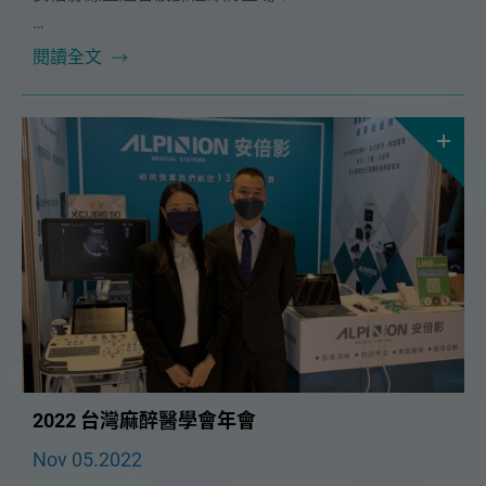
非常榮幸能邀請到 臺大醫院免疫風濕過敏科 🔥 李克仁
閱讀全文
醫師 🔥 擔任這次課程講師，為大家帶來肌肉骨骼超音
波在風濕科的應用超音波課程。
李醫師將運用多年來累積的寶貴臨床經驗，與大家分享
風濕免疫科如何利用超音波來協助診斷、治療，究竟風
濕科和復健科在肌肉骨骼超音波檢查重點有何不同呢？
11/27（日）讓李醫師手把手帶我們一起了解吧！
2022 台灣麻醉醫學會年會
Nov 05.2022