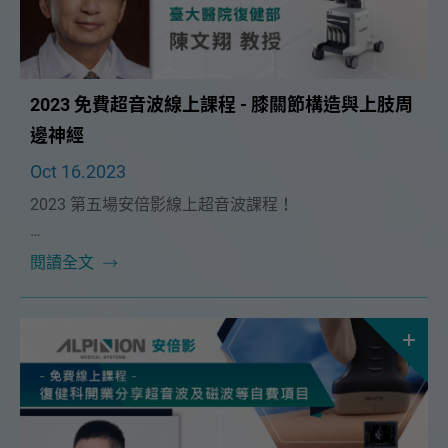
2023 免費超音波線上課程 - 膝關節構造與上肢周
邊神經
Oct 16.2023
2023 第五場安倍影線上超音波課程！
本次課程很榮幸能邀請到🔥臺大醫學院復健部 陳文翔教
閱讀全文
授🔥，將在11/5（日）為大家帶來精彩的「膝關節構造
與上肢周邊神經」課程。