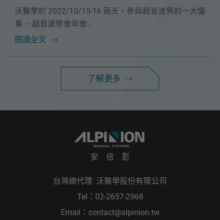
沃醫學於 2022/10/15-16 兩天，參與超音波界的一大盛
事 – 超音波學會年會
現場人潮絡繹不絕，充分顯現出安倍影超音波的魅力😍
閱讀全文
了解更多
安 倍 影
台灣總代理 沃醫學股份有限公司
Tel：
02-2657-2968
Email：
contact@alpinion.tw