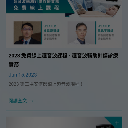
2023 免費線上超音波課程 - 超音波輔助針傷診療
實務
Jun 15.2023
2023 第三場安倍影線上超音波課程！
本次課程很榮幸能邀請到🔥聯新國際醫院 吳易澄醫師
閱讀全文
及 王凱平醫師🔥帶我們從不同科別來切入，分別從中醫
和西醫的觀點來探索超音波在中醫的應用。