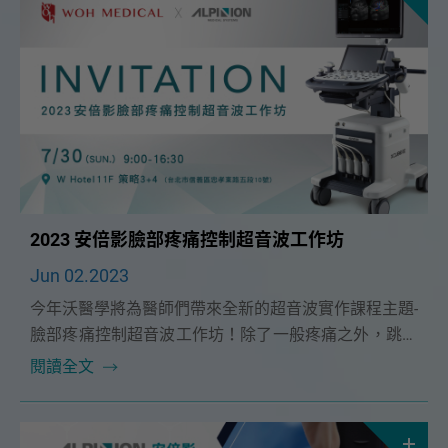
2023 安倍影臉部疼痛控制超音波工作坊
Jun 02.2023
今年沃醫學將為醫師們帶來全新的超音波實作課程主題-
臉部疼痛控制超音波工作坊！除了一般疼痛之外，跳脫
傳統熟悉領域， 臉部區域精細又複雜的肌肉、神經、血
閱讀全文
管位置等細節將為您開創不一樣的新市場，不論是臉部
神經或結構疼痛， 甚至延伸至醫美注射臨床應用， 您
將會有不同以往的大開眼界！