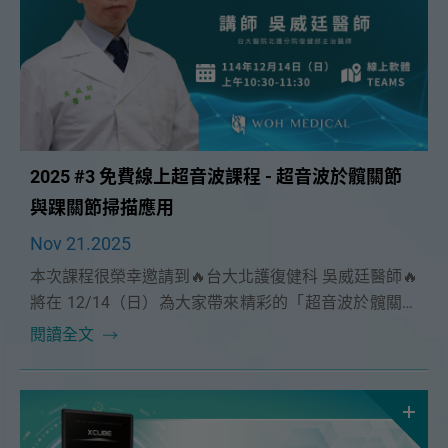
2025 #3 免費線上超音波課程 - 超音波於髖關節
與踝關節掃描應用
Nov 21.2025
本次課程很榮幸邀請到🔥台大北護復健科 吳威廷醫師🔥
將在 12/14（日）為大家帶來精彩的「超音波於髖關節
與踝關節掃描應用」課程。
閱讀全文