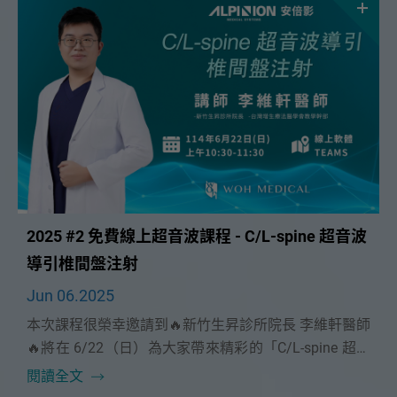
2025 #2 免費線上超音波課程 - C/L-spine 超音波
導引椎間盤注射
Jun 06.2025
本次課程很榮幸邀請到🔥新竹生昇診所院長 李維軒醫師
🔥將在 6/22（日）為大家帶來精彩的「C/L-spine 超音
波導引椎間盤注射」課程。
閱讀全文