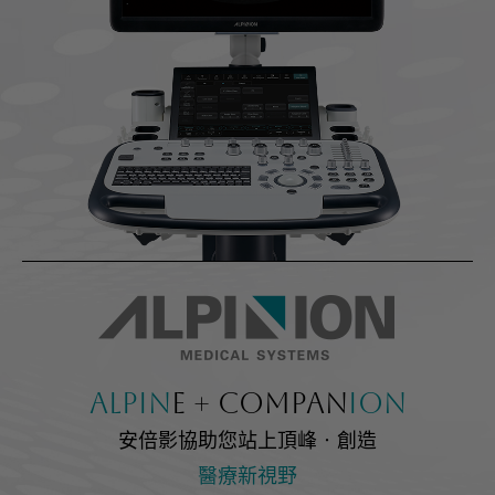
活動資訊
課程資訊
展會活動
聯絡我們
諮詢表單
服務據點
Alpin
e + Compan
ion
安倍影協助您站上頂峰‧創造
醫療新視野