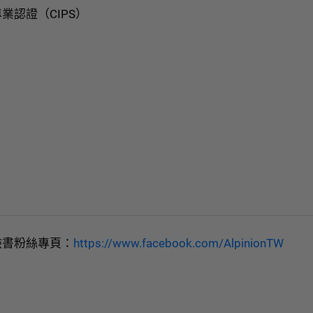
認證（CIPS）
書粉絲專頁：
https://www.facebook.com/AlpinionTW