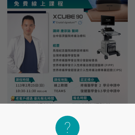
X-CUBE 90
X-CUBE 
E-CUEB 8 Series
min
產品介紹