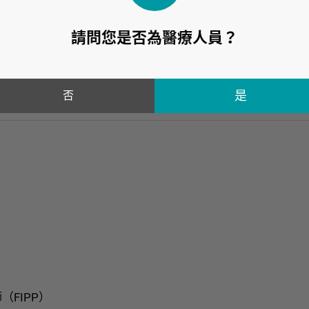
請問您是否為醫療人員？
宗詠醫師🔥擔任這次課程講師，為大家帶來「超音波在胸腰椎
否
課程資訊
展
活動資訊
FIPP）